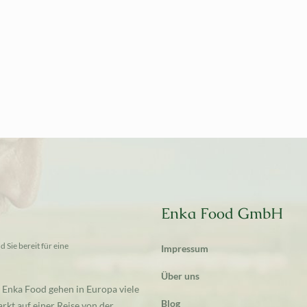
Enka Food GmbH
 Sie bereit für eine
Impressum
Über uns
 Enka Food gehen in Europa viele
Blog
rkt auf einer Reise von der