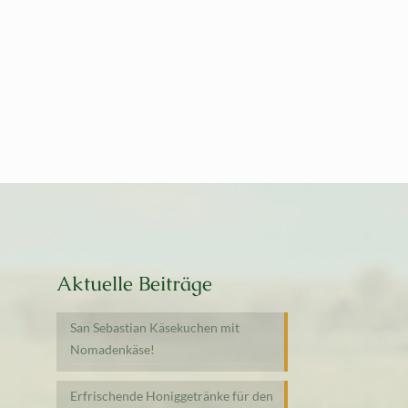
Aktuelle Beiträge
San Sebastian Käsekuchen mit
Nomadenkäse!
Erfrischende Honiggetränke für den