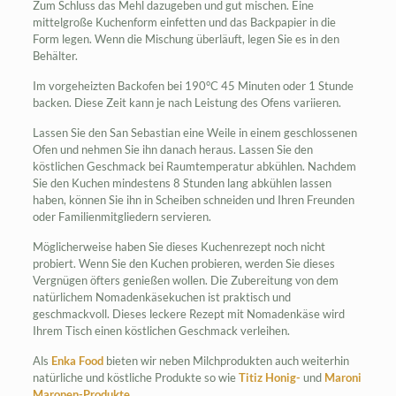
Zum Schluss das Mehl dazugeben und gut mischen. Eine
mittelgroße Kuchenform einfetten und das Backpapier in die
Form legen. Wenn die Mischung überläuft, legen Sie es in den
Behälter.
Im vorgeheizten Backofen bei 190°C 45 Minuten oder 1 Stunde
backen. Diese Zeit kann je nach Leistung des Ofens variieren.
Lassen Sie den San Sebastian eine Weile in einem geschlossenen
Ofen und nehmen Sie ihn danach heraus. Lassen Sie den
köstlichen Geschmack bei Raumtemperatur abkühlen. Nachdem
Sie den Kuchen mindestens 8 Stunden lang abkühlen lassen
haben, können Sie ihn in Scheiben schneiden und Ihren Freunden
oder Familienmitgliedern servieren.
Möglicherweise haben Sie dieses Kuchenrezept noch nicht
probiert. Wenn Sie den Kuchen probieren, werden Sie dieses
Vergnügen öfters genießen wollen. Die Zubereitung von dem
natürlichem Nomadenkäsekuchen ist praktisch und
geschmackvoll. Dieses leckere Rezept mit Nomadenkäse wird
Ihrem Tisch einen köstlichen Geschmack verleihen.
Als
Enka Food
bieten wir neben Milchprodukten auch weiterhin
natürliche und köstliche Produkte so wie
Titiz Honig-
und
Maroni
Maronen-Produkte
.