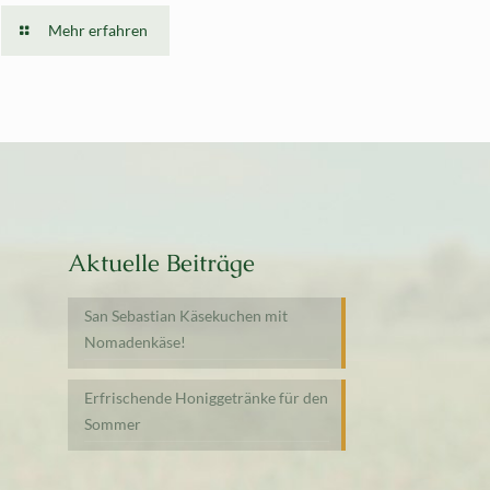
Mehr erfahren
Aktuelle Beiträge
San Sebastian Käsekuchen mit
Nomadenkäse!
Erfrischende Honiggetränke für den
Sommer