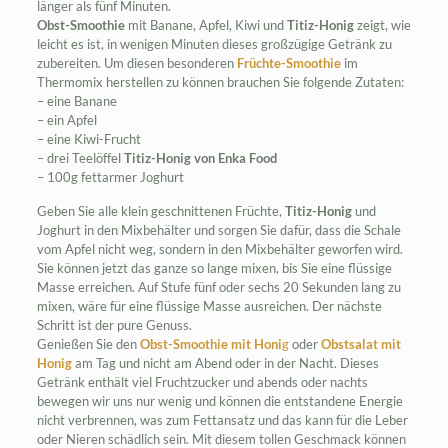
länger als fünf Minuten.
Obst-Smoothie
mit Banane, Apfel, Kiwi und
Titiz-Honig
zeigt, wie
leicht es ist, in wenigen Minuten dieses großzügige Getränk zu
zubereiten. Um diesen besonderen
Früchte-Smoothie
im
Thermomix herstellen zu können brauchen Sie folgende Zutaten:
– eine Banane
– ein Apfel
– eine Kiwi-Frucht
– drei Teelöffel
Titiz-Honig von Enka Food
– 100g fettarmer Joghurt
Geben Sie alle klein geschnittenen Früchte,
Titiz-Honig
und
Joghurt in den Mixbehälter und sorgen Sie dafür, dass die Schale
vom Apfel nicht weg, sondern in den Mixbehälter geworfen wird.
Sie können jetzt das ganze so lange mixen, bis Sie eine flüssige
Masse erreichen. Auf Stufe fünf oder sechs 20 Sekunden lang zu
mixen, wäre für eine flüssige Masse ausreichen. Der nächste
Schritt ist der pure Genuss.
Genießen Sie den
Obst-Smoothie mit Honi
g
oder
Obstsalat mit
Honig
am Tag und nicht am Abend oder in der Nacht. Dieses
Getränk enthält viel Fruchtzucker und abends oder nachts
bewegen wir uns nur wenig und können die entstandene Energie
nicht verbrennen, was zum Fettansatz und das kann für die Leber
oder Nieren schädlich sein. Mit diesem tollen Geschmack können