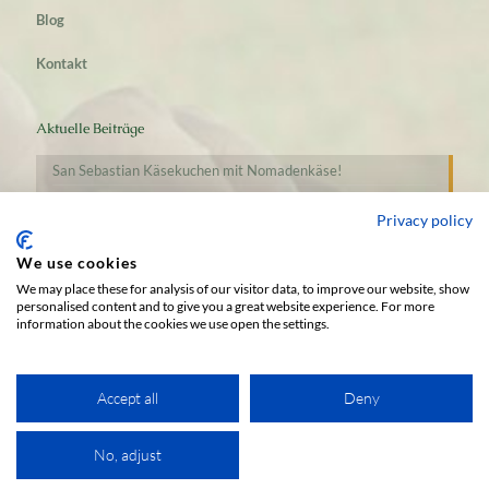
Blog
Kontakt
Aktuelle Beiträge
San Sebastian Käsekuchen mit Nomadenkäse!
Privacy policy
Erfrischende Honiggetränke für den Sommer
We use cookies
We may place these for analysis of our visitor data, to improve our website, show
personalised content and to give you a great website experience. For more
information about the cookies we use open the settings.
Accept all
Deny
Wir verwenden Cookies, um Ihnen die besten Erfahrungen auf
unserer Website zu geben.
© 2017 EnkaFood. All Rights Reserved. Designed by
No, adjust
Ok
Mehr