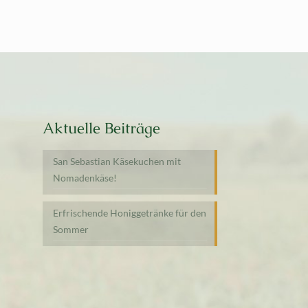
Aktuelle Beiträge
San Sebastian Käsekuchen mit
Nomadenkäse!
Erfrischende Honiggetränke für den
Sommer