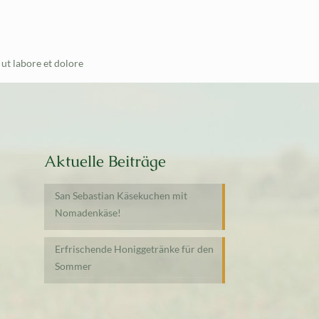
ut labore et dolore
Aktuelle Beiträge
San Sebastian Käsekuchen mit
Nomadenkäse!
Erfrischende Honiggetränke für den
Sommer