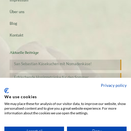
Impressum
Über uns
Blog
Kontakt
Aktuelle Beiträge
San Sebastian Käsekuchen mit Nomadenkäse!
Erfrischende Honiggetränke für den Sommer
Privacy policy
We use cookies
We may place these for analysis of our visitor data, to improve our website, show
personalised content and to give you a great website experience. For more
information about the cookies we use open the settings.
Wir verwenden Cookies, um Ihnen die besten Erfahrungen auf
Accept all
Deny